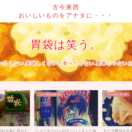
古今東西
おいしいものをアナタに・・・
胃袋は笑う。
いたくない.美味しくないと食べたくない.簡単じゃないと
エリア限定の食べ物
TVで話題の食べ物
切れる前に作りた
リョーユーパンのマンハッタンと似
チーズ饅頭を今