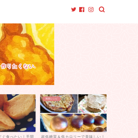
作りたくない.
簡単レシピ
TVで話題の食べ物
すぐ食べたい！手間
超低糖質＆低カロリーで美味しい！
せっかくグル