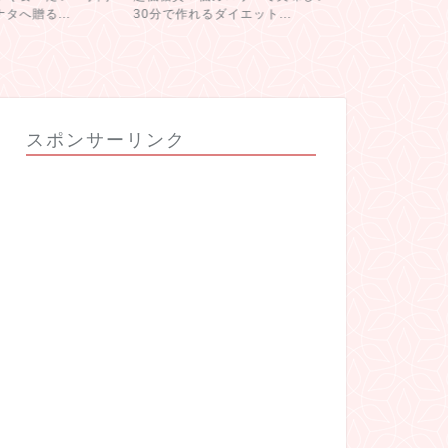
タへ贈る...
30分で作れるダイエット...
行った宮崎の
スポンサーリンク