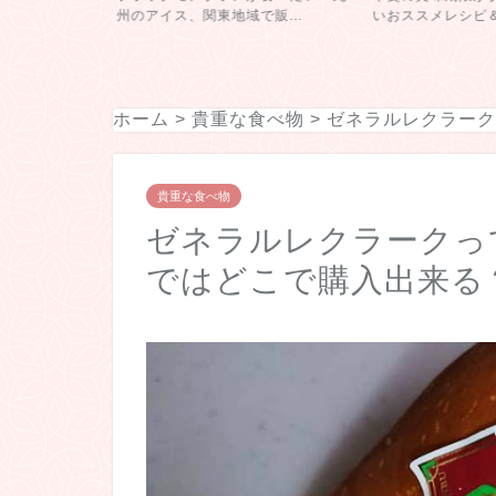
は...
州のアイス、関東地域で販...
いおススメレシピ＆食
ホーム
>
貴重な食べ物
>
ゼネラルレクラーク
貴重な食べ物
ゼネラルレクラークっ
ではどこで購入出来る