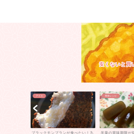
安くないと買
アイス
簡単レシピ
ナナマン日村が
ブラックモンブランが食べたい！九
羊羹の賞味期限が